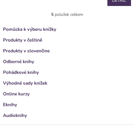
DETAIL
5
položek celkem
O
v
l
Pomůcka k výberu knížky
á
d
Produkty v češtině
a
c
Produkty v slovenčine
í
Odborné knihy
p
r
Pohádkové knihy
v
k
Výhodné sady knížek
y
v
Online kurzy
ý
p
Eknihy
i
s
Audioknihy
u
Z
á