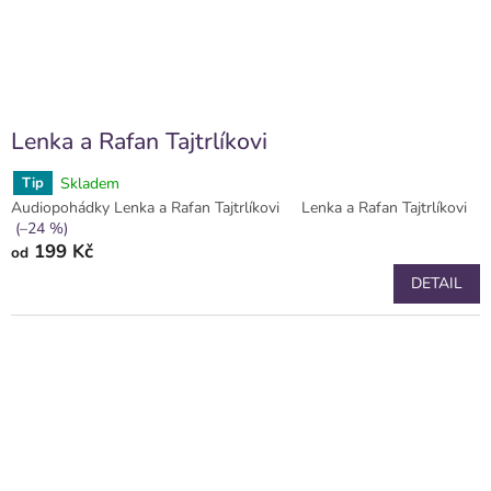
k
t
ů
Lenka a Rafan Tajtrlíkovi
Skladem
Tip
Audiopohádky Lenka a Rafan Tajtrlíkovi
Lenka a Rafan Tajtrlíkovi
(–24 %)
199 Kč
od
DETAIL