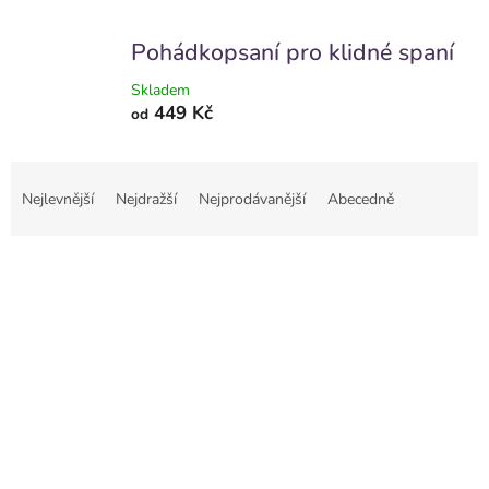
Pohádkopsaní pro klidné spaní
Skladem
449 Kč
od
Ř
a
Nejlevnější
Nejdražší
Nejprodávanější
Abecedně
z
e
V
n
ý
í
p
p
i
r
s
o
p
d
r
u
o
k
d
t
u
ů