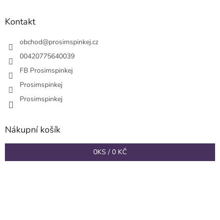
p
a
Kontakt
t
í
obchod
@
prosimspinkej.cz
00420775640039
FB Prosimspinkej
Prosimspinkej
Prosimspinkej
Nákupní košík
0
KS /
0 KČ