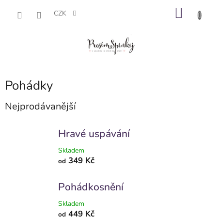
Přejít
NÁKU
na
CZK
obsah
KOŠÍK
Pohádky
Nejprodávanější
Hravé uspávání
Skladem
349 Kč
od
Pohádkosnění
Skladem
449 Kč
od