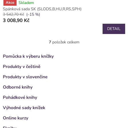
Skladem
Akce
Spánková sada SK (SLODS,B,HU,R,RS,SPH)
3 542,70 Kč
(–15 %)
3 008,90 Kč
DETAIL
7
položek celkem
O
v
l
Pomůcka k výberu knížky
á
d
Produkty v češtině
a
c
Produkty v slovenčine
í
Odborné knihy
p
r
Pohádkové knihy
v
k
Výhodné sady knížek
y
v
Online kurzy
ý
p