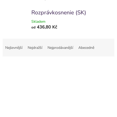
Rozprávkosnenie (SK)
Skladem
436,80 Kč
od
Ř
a
Nejlevnější
Nejdražší
Nejprodávanější
Abecedně
z
e
V
n
ý
í
p
p
i
r
s
o
p
d
r
u
o
k
d
t
u
ů