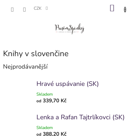
Přejít
NÁKU
na
CZK
obsah
KOŠÍK
Knihy v slovenčine
Nejprodávanější
Hravé uspávanie (SK)
Skladem
339,70 Kč
od
Lenka a Rafan Tajtrlíkovci (SK)
Skladem
388,20 Kč
od