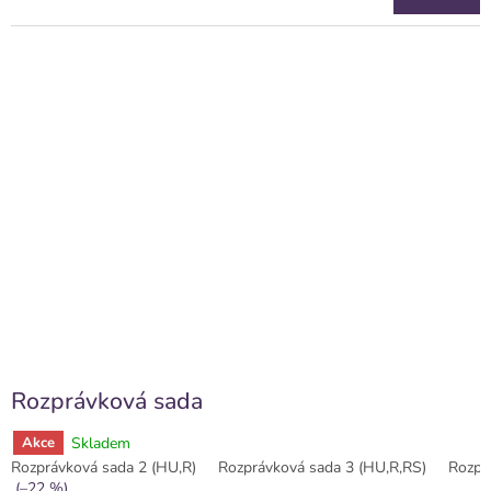
Rozprávková sada
Skladem
Akce
Rozprávková sada 2 (HU,R)
Rozprávková sada 3 (HU,R,RS)
Rozpr
(–22 %)