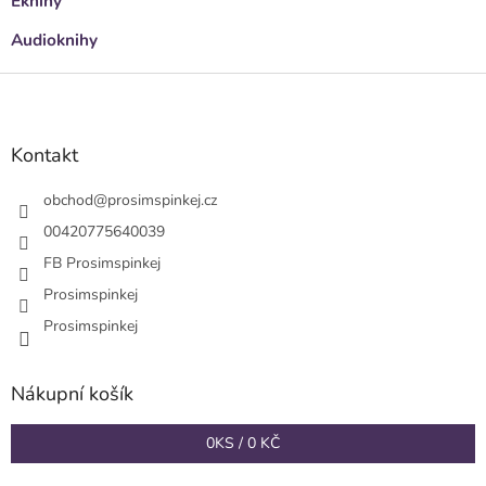
Eknihy
i
s
Audioknihy
u
Z
á
p
a
Kontakt
t
í
obchod
@
prosimspinkej.cz
00420775640039
FB Prosimspinkej
Prosimspinkej
Prosimspinkej
Nákupní košík
0
KS /
0 KČ