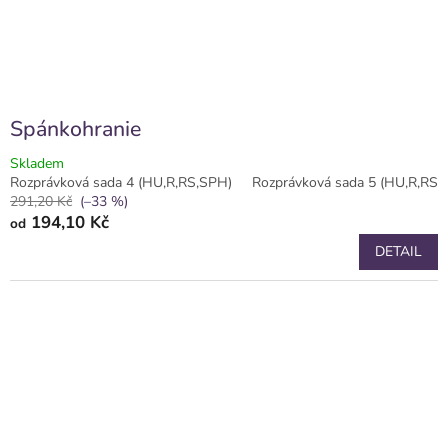
k
t
ů
Spánkohranie
Skladem
Rozprávková sada 4 (HU,R,RS,SPH)
Rozprávková sada 5 (HU,R,RS,
291,20 Kč
(–33 %)
194,10 Kč
od
DETAIL