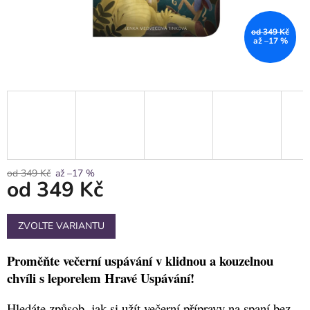
od 349 Kč
až –17 %
od 349 Kč
až –17 %
od
349 Kč
Měrná
ZVOLTE VARIANTU
cena:
Proměňte večerní uspávání v klidnou a kouzelnou
chvíli s leporelem Hravé Uspávání!
Hledáte způsob, jak si užít večerní přípravy na spaní bez