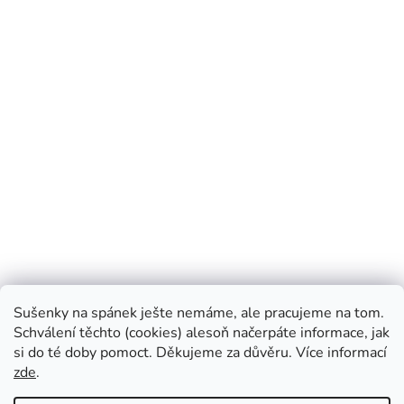
Blog Prosimspinkej
Instagram Prosimspinkej
FB Prosimspinkej
Sušenky na spánek ješte nemáme, ale pracujeme na tom.
FB Prosimspinkaj
Youtube Prosimspinkej
VOP
Schválení těchto (cookies) alesoň načerpáte informace, jak
si do té doby pomoct. Děkujeme za důvěru. Více informací
zde
.