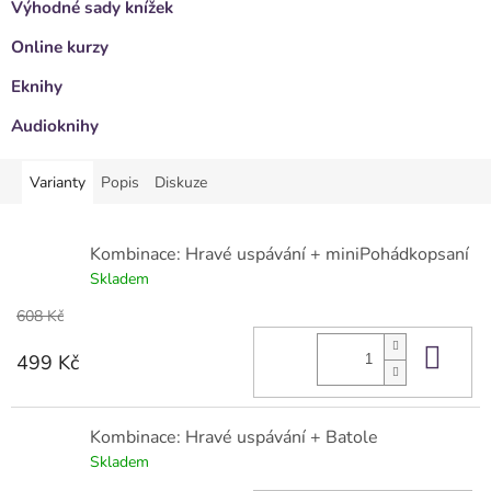
Výhodné sady knížek
Online kurzy
Eknihy
Audioknihy
Varianty
Popis
Diskuze
Kombinace: Hravé uspávání + miniPohádkopsaní
Skladem
608 Kč
Do 
499 Kč
Kombinace: Hravé uspávání + Batole
Skladem