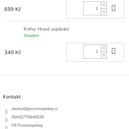
Do 
699 Kč
Kniha: Hravé uspávání
Skladem
Do 
349 Kč
Z
á
p
a
Kontakt
t
í
obchod
@
prosimspinkej.cz
00420775640039
FB Prosimspinkej