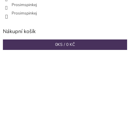
Prosimspinkej
Prosimspinkej
Nákupní košík
0
KS /
0 KČ