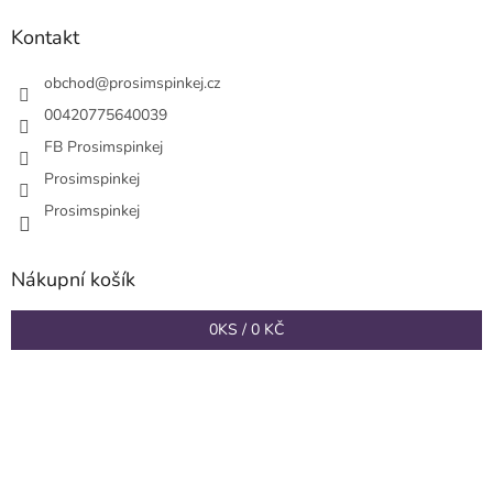
p
a
Kontakt
t
í
obchod
@
prosimspinkej.cz
00420775640039
FB Prosimspinkej
Prosimspinkej
Prosimspinkej
Nákupní košík
0
KS /
0 KČ