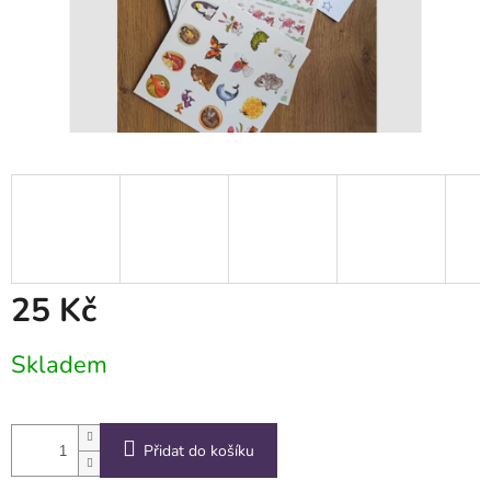
25 Kč
Měrná
Skladem
cena:
Přidat do košíku