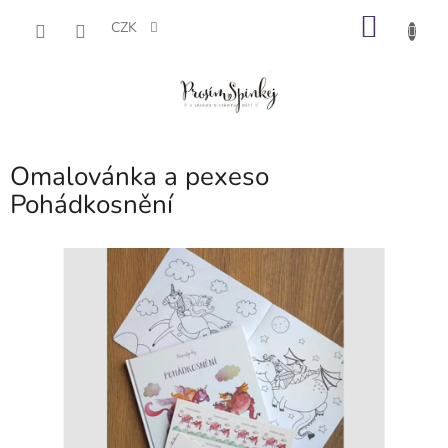
Přejít
NÁKU
na
CZK
obsah
KOŠÍK
Omalovánka a pexeso
Pohádkosnění