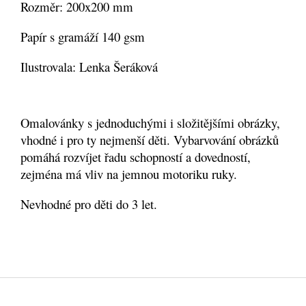
Rozměr: 200x200 mm
Papír s gramáží 140 gsm
Ilustrovala: Lenka Šeráková
Omalovánky s jednoduchými i složitějšími obrázky,
vhodné i pro ty nejmenší děti. Vybarvování obrázků
pomáhá rozvíjet řadu schopností a dovedností,
zejména má vliv na jemnou motoriku ruky.
Nevhodné pro děti do 3 let.
Z
á