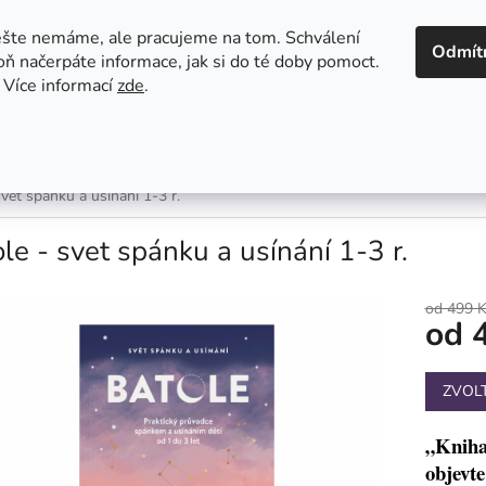
MOJE OBJEDNÁVKA
O PROJEKTU PROSÍMSPINKEJ
ABOUT 
ešte nemáme, ale pracujeme na tom. Schválení
Odmít
oň načerpáte informace, jak si do té doby pomoct.
 Více informací
zde
.
HLEDAT
Prosimspinkej.cz
BLOG
Hodnocení obchodu
Klub
svet spánku a usínání 1-3 r.
le - svet spánku a usínání 1-3 r.
od 499 K
od
Měrná
ZVOL
cena:
„Kniha,
objevte