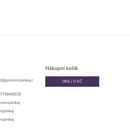
Nákupní košík
d
@
prosimspinkej.c
0
KS /
0 KČ
775640039
osimspinkej
mspinkej
mspinkej