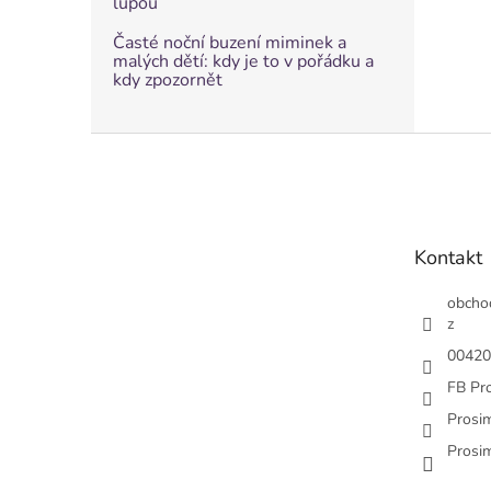
lupou
Časté noční buzení miminek a
malých dětí: kdy je to v pořádku a
kdy zpozornět
Z
á
p
a
t
Kontakt
í
obcho
z
00420
FB Pr
Prosi
Prosi