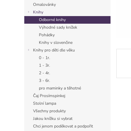
n
Omalovánky
e
Knihy
l
Odborné knihy
Výhodné sady knížek
Pohádky
Knihy v slovenčine
Knihy pro děti dle věku
0 - 1r.
1 - 3r.
2 - 4r.
3 - 6r.
pro maminky a těhotné
Čaj Prosímspinkej
Stolní lampa
Všechny produkty
Jakou knížku si vybrat
Chci jenom poděkovat a podpořit