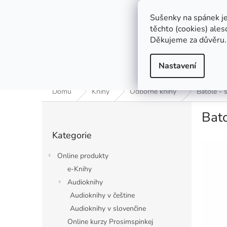
Přejít
00420775640039
obchod@prosimspinkej.cz
na
Sušenky na spánek j
obsah
těchto (cookies) ales
Děkujeme za důvěru.
Nastavení
O projektu Prosímspinkej
Jakou knížku si vybrat
Domů
Knihy
Odborné knihy
Batole - 
P
Bato
o
Přeskočit
s
Kategorie
kategorie
t
r
Online produkty
a
e-Knihy
n
Audioknihy
n
í
Audioknihy v češtine
p
Audioknihy v slovenčine
a
Online kurzy Prosimspinkej