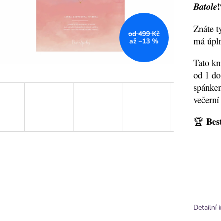
!
Batole
Znáte t
od 499 Kč
má úpln
až –13 %
Tato kn
od 1 do
spánkem
večerní
Bes
🏆
Detailní 