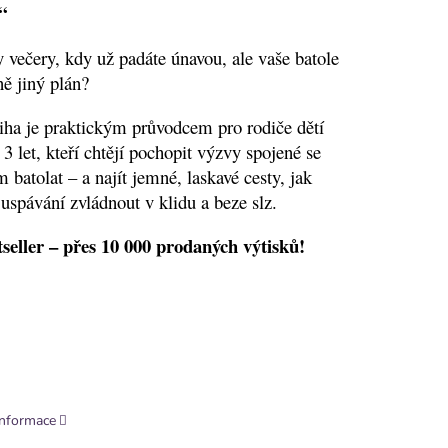
“
y večery, kdy už padáte únavou, ale vaše batole
ě jiný plán?
iha je praktickým průvodcem pro rodiče dětí
 3 let, kteří chtějí pochopit výzvy spojené se
 batolat – a najít jemné, laskavé cesty, jak
 uspávání zvládnout v klidu a beze slz.
tseller – přes 10 000 prodaných výtisků!
informace