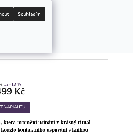
US
JAK NAKUPOVAT
PLATBA
CZK
Přihlášení
PŘEDNÁŠKA O SPÁNKU DĚ
nout
Souhlasím
NÁKUPNÍ
Prázdný košík
KOŠÍK
 ProsímSpinkej PRO
č
až –13 %
499 Kč
TE VARIANTU
 která promění usínání v krásný rituál –
 kouzlo kontaktního uspávání s knihou