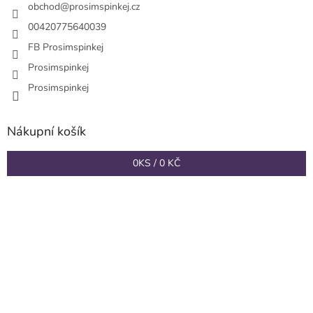
í
obchod
@
prosimspinkej.cz
00420775640039
FB Prosimspinkej
Prosimspinkej
Prosimspinkej
Nákupní košík
0
KS /
0 KČ