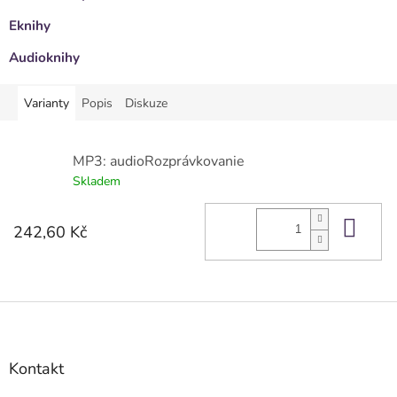
Eknihy
Audioknihy
Varianty
Popis
Diskuze
MP3: audioRozprávkovanie
Skladem
Do 
242,60 Kč
Z
á
p
a
Kontakt
t