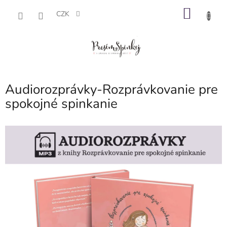
Přejít
NÁKU
na
CZK
obsah
KOŠÍK
Audiorozprávky-Rozprávkovanie pre
spokojné spinkanie